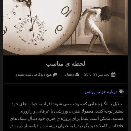
لحظه ی مناسب
Posted
By
برای
دسامبر 29, 2015
دهقانی
هیچ دیدگاهی
ثبت نشده
on
لحظه
ی
درباره خواب روشن
مناسب
دلایل یا انگیزه هایی که موجب می شوند افراد به خواب های خود
بیشتر توجه کنند، معمولا هنری، ورزشی یا عرفانی و رازوری
هستند. ممکن است شما برای پروژه ی هنری خود دنبال سبک های
خلاقانه و کاملا جدید بگردید یا به عنوان نویسنده و فیلمساز در به در