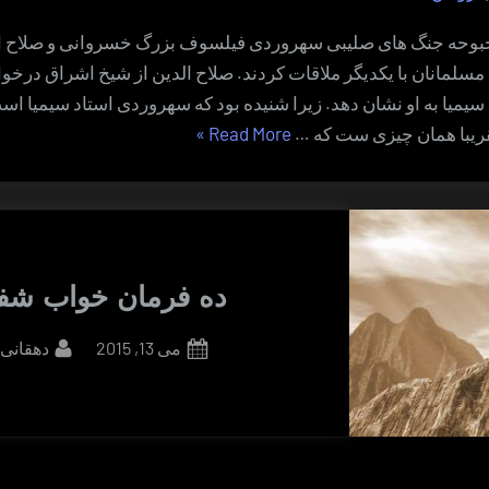
حبوحه جنگ های صلیبی سهروردی فیلسوف بزرگ خسروانی و صلاح ال
مسلمانان با یکدیگر ملاقات کردند. صلاح الدین از شیخ اشراق درخ
یمیا به او نشان دهد. زیرا شنیده بود که سهروردی استاد سیمیا است
“بیدار
ریبا همان چیزی ست که …
Read More
»
پنداری”
ده فرمان خواب شف
By
Posted
می 13, 2015
دهقانی
on