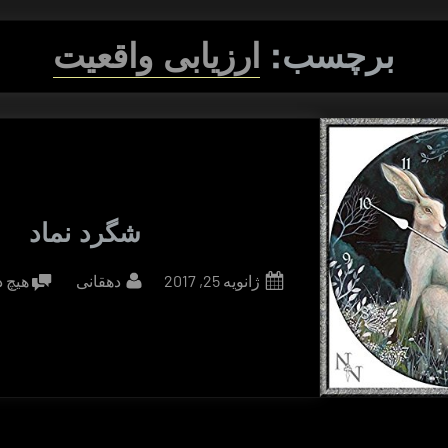
برچسب:
ارزیابی واقعیت
شگرد نماد
By
Posted
ژانویه 25, 2017
دهقانی
هیچ 
on