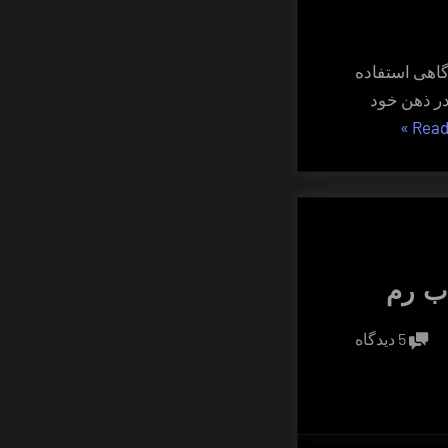
گاهی استفاده
 در ذهن خود
“شگرد
»
Read
پَرماسی
روزآگاهی”
ب رم
برای
5 دیدگاه
روش
تشدید
خواب
رم