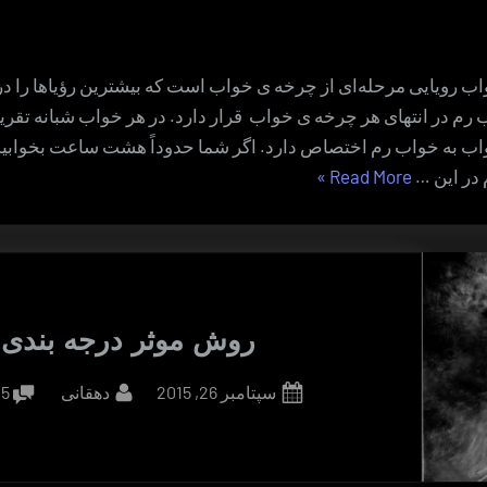
اب رویایی مرحله‌ای از چرخه ی خواب است که بیشترین رؤیاها را در
 رم در انتهای هر چرخه ی خواب قرار دارد. در هر خواب شبانه تقریب
ب به خواب رم اختصاص دارد. اگر شما حدوداً هشت ساعت بخوابی
“روش
در این …
Read More
»
تشدید
خواب
رم”
روش موثر درجه بندی
By
Posted
سپتامبر 26, 2015
دهقانی
5 دیدگاه
on