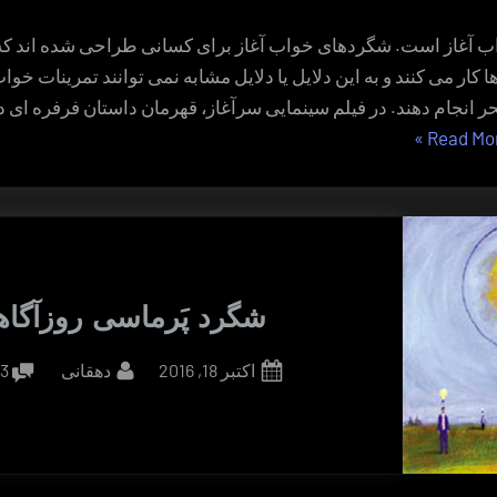
 آغاز است. شگردهای خواب آغاز برای کسانی طراحی شده اند که 
ا کار می کنند و به این دلایل یا دلایل مشابه نمی توانند تمرینات خو
 انجام دهند. در فیلم سینمایی سرآغاز، قهرمان داستان فرفره ای د
“شگرد
»
Read Mo
نماد”
شگرد پَرماسی روزآگا
By
Posted
اکتبر 18, 2016
دهقانی
3 دیدگاه
on