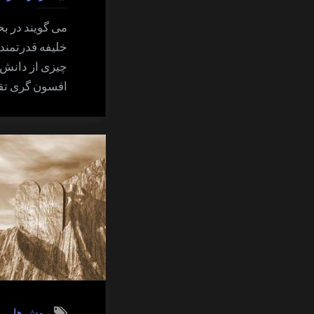
می گویند در ب
خلیفه قدرتمند 
چیزی از دانش س
افسون گری تق
روش ها