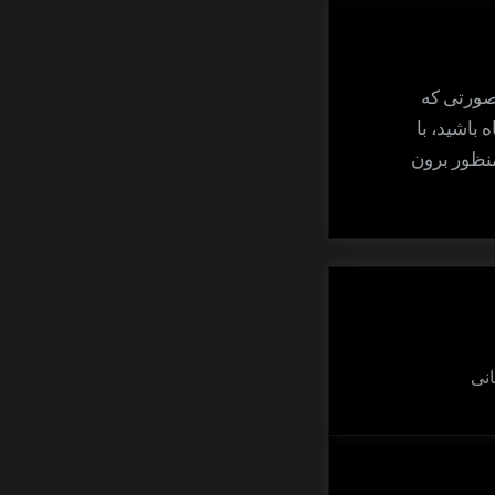
بندی
صورتی که
 باشید، با
منظور برون
نی