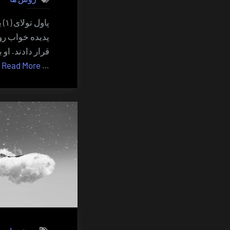
پا
پدیده خواب رو
قرار دادند. او 
“
»
Read More
…
ف
خ
ش