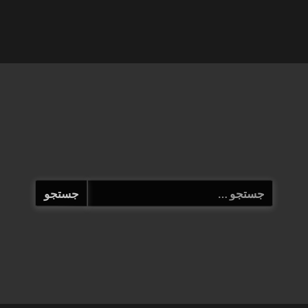
جستجو
برای: