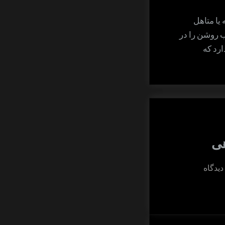
یا متاهل
اب روشن را در
ارد که
هی
برای
شگرد
پَرماسی
روزآگاهی