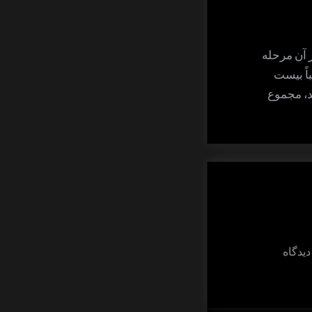
 آن مرحله
اً بیست
د، مجموع
برای
روش
موثر
درجه