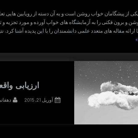
ول تولای (۱) یکی از پیشگامان خواب روشن است و به آن دسته از رویابین هایی ت
شن و برون فکنی را به آزمایشگاه های خواب آورده و مورد تجزیه و 
با ارائه مقاله های متعدد علمی دانشمندان را با این پدیده آشنا کرد. ن
ده
رمان
واب
فاف”
ارزیابی واق
By
Posted
آوریل 21, 2015
دهقان
on