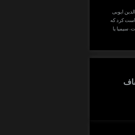
دین ایوبی
واست کرد که
. سیمیا یا
اف