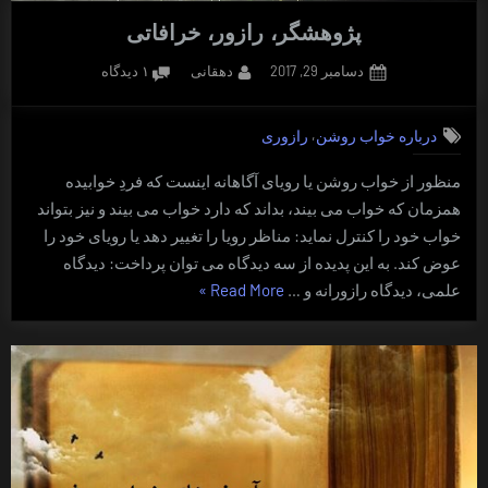
پژوهشگر، رازور، خرافاتی
Posted
By
برای
دسامبر 29, 2017
دهقانی
۱ دیدگاه
on
پژوهشگر،
رازور،
,
درباره خواب روشن
رازوری
خرافاتی
منظور از خواب روشن یا رویای آگاهانه اینست که فردِ خوابیده
همزمان که خواب می بیند، بداند که دارد خواب می بیند و نیز بتواند
خواب خود را کنترل نماید: مناظر رویا را تغییر دهد یا رویای خود را
عوض کند. به این پدیده از سه دیدگاه می توان پرداخت: دیدگاه
“پژوهشگر،
علمی، دیدگاه رازورانه و …
Read More
»
رازور،
خرافاتی”