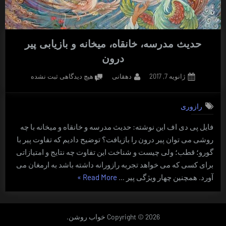
حدیث مدرسه، خانقاه، میخانه و بازیابی پیر
درون
Posted
By
برای
ژانویه 7, 2017
دهقانی
هیچ دیدگاهی
ثبت نشده
on
حدیث
مدرسه،
رازوری
خانقاه،
میخانه
فایل پی دی اف این نوشته: حدیث مدرسه و خانقاه و میخانه با چه
و
روشی می توان پیر درون را بازیافت؟ توضیح دادیم که تفاوت پیر با
بازیابی
پیر
گورو؛ قطب؛ ولی چیست و شناخت این تفاوت چه نتایج و امتیازاتی
درون
برای کسی که می خواهد تجربه رازورانه داشته باشد به ارمغان می
“حدیث
آورد. همچنین چهار ویژگی پیر …
Read More
»
مدرسه،
خانقاه،
میخانه
Copyright © 2026 خواب روشن.