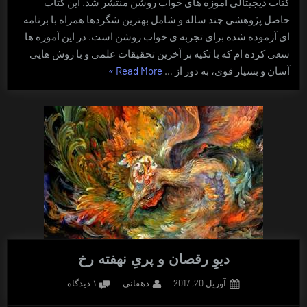
کتاب دیجیتالی آموزه های خواب روشن منتشر شد. این کتاب
حاصل پژوهشی چند ساله و شامل بهترین شگردها همراه با برنامه
ای آزموده شده برای تجربه ی خواب روشن است. در این آموزه ها
سعی کرده ام که با تکیه بر آخرین تحقیقات علمی و با روش هایی
“آموزه
آسان و بسیار قوی، به دور از …
Read More
»
های
خواب
روشن”
دیوِ رقصان و پریِ نهفته رخ
Posted
By
برای
آوریل 20, 2017
دهقانی
۱ دیدگاه
on
دیوِ