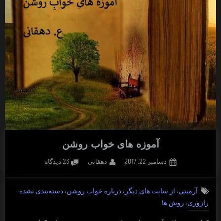
آموزه های خواب روشن
Posted
By
برای
دسامبر 22, 2017
دهقانی
23 دیدگاه
on
آموزه
های
,
,
,
,
آرمیتی
از سایت های دیگر
درباره خواب روشن
دسته‌بندی نشده
خواب
,
رازوری
روش ها
روشن