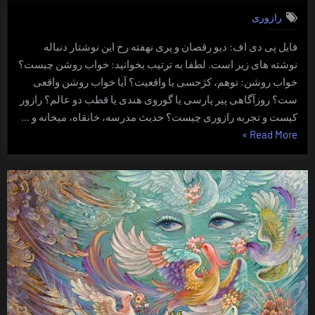
رقصان
رازوری
و
پریِ
فایل پی دی اف: دیو رقصان و پری نهفته رخ این نوشتار دنباله
نهفته
نوشته های زیر است. لطفا به ترتیب بخوانید: خواب روشن چیست؟
رخ
خواب روشن: توهم، کژحسی یا واقعیت؟ آیا خواب روشن واقعی
ست؟ روزآگاهی پیر پارسی یا گوروی هندی یا قطب دو عالم؟ رازور
کیست و تجربه رازوری چیست؟ حدیث مدرسه، خانقاه، میخانه و …
“دیوِ
»
Read More
رقصان
و
پریِ
نهفته
رخ”