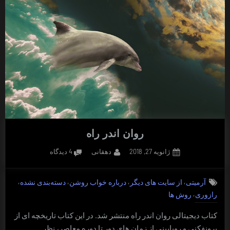
روان اندر راه
Posted
By
برای
ژانویه 27, 2018
دهقانی
4 دیدگاه
on
روان
اندر
,
,
,
,
آرمیتی
از سایت های دیگر
درباره خواب روشن
دسته‌بندی نشده
راه
,
رازوری
روش ها
کتاب دیجیتالی روان اندر راه منتشر شد. در این کتاب تاریخچه ای از
برونفکنی و رویابینی از زمان های دور تا دوره معاصر، نظر