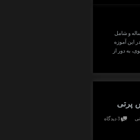
اله و شامل
ر این آموزه
ی، به دور از
س پرتی
برای
نی
3 دیدگاه
مقابله
با