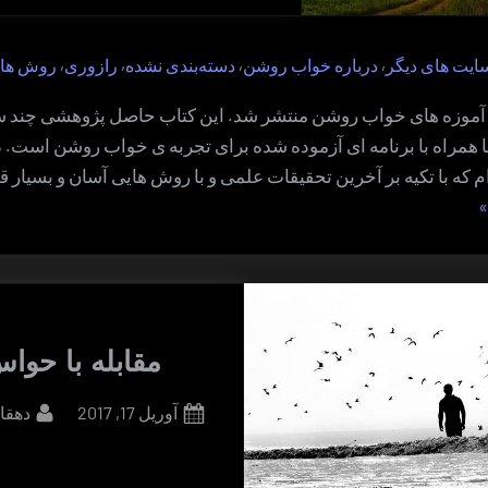
,
,
,
,
سایت های دیگر
درباره خواب روشن
دسته‌بندی نشده
رازوری
روش ها
 آموزه های خواب روشن منتشر شد. این کتاب حاصل پژوهشی چند س
 همراه با برنامه ای آزموده شده برای تجربه ی خواب روشن است. د
 که با تکیه بر آخرین تحقیقات علمی و با روش هایی آسان و بسیار قو
آموزه
ای
واب
وشن”
مقابله با حوا
By
Posted
آوریل 17, 2017
دهقا
on