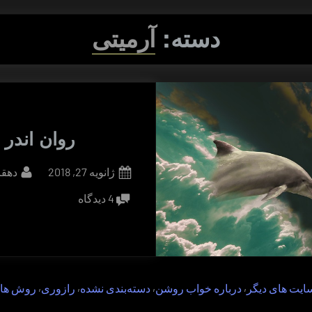
دسته:
آرمیتی
روان اندر 
By
Posted
ژانویه 27, 2018
دهقا
on
برای
4 دیدگاه
روان
اندر
راه
,
,
,
,
سایت های دیگر
درباره خواب روشن
دسته‌بندی نشده
رازوری
روش ها