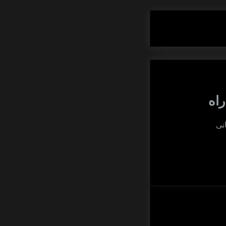
راه
نی