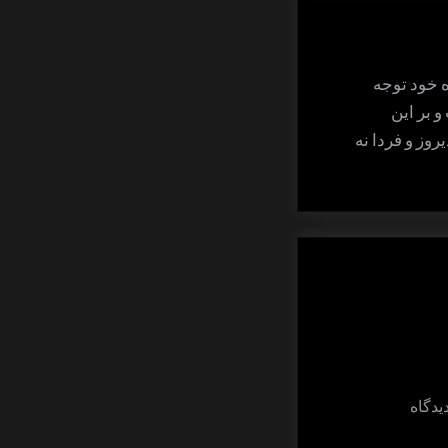
روزآگاهی
ه خود توجه
 بر این
روز و فردا نه
برای
تنفس