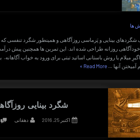
 ها
 شگردهای بینایی و پَرماسی روزآگاهی و همینطور شگرد تنفسی که د
ن خودآگاهی روزانه طراحی شده اند. این تمرین ها همچنین پیش درآم
یرِ میلام یا روش باستانی اساتید تبتی برای ورود به خواب آگاهانه. با
“شگرد
 آمیختن آنها …
Read More
»
تنفسی
روزآگاهی”
شگرد بینایی روزآگاه
By
Posted
اکتبر 25, 2016
دهقانی
on