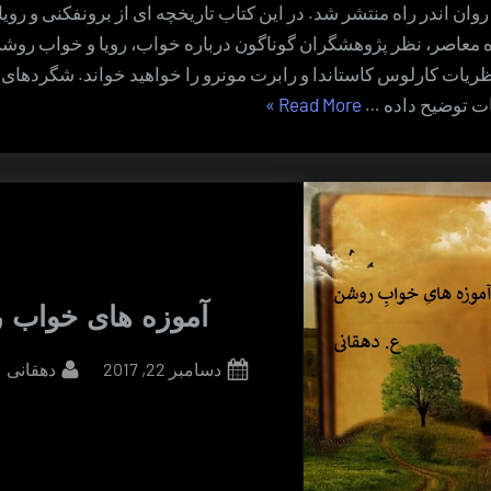
روان اندر راه منتشر شد. در این کتاب تاریخچه ای از برونفکنی و رویا
ره معاصر، نظر پژوهشگران گوناگون درباره خواب، رویا و خواب روش
ظریات کارلوس کاستاندا و رابرت مونرو را خواهید خواند. شگردها
“روان
یات توضیح داده …
Read More
»
اندر
راه”
آموزه های خواب 
By
Posted
دسامبر 22, 2017
دهقانی
on