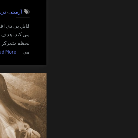
,
آرمیتی
درب
فایل پی دی اف 
می کند. هدف ای
لحظه متمرکز نم
می …
ad More