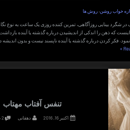
,
اره خواب روشن
روش ها
در شگرد بینایی روزآگاهی، تمرین کننده روزی یک ساعت به نوع نگا
نست که ذهن را اندکی از اندیشیدن درباره گذشته یا آینده بازداشت و
ود. فکر کردن درباره گذشته یا آینده ناپسند نیست و بدون اندیشه دی
“شگرد
»
Re
بینایی
روزآگاهی”
تنفس آفتاب مهتاب
By
Posted
اکتبر 16, 2016
دهقانی
2 دیدگاه
on