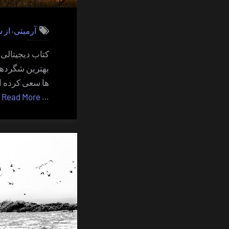
,
آرمیتی
از 
کتاب دیجیتالی
بهترین شگردها
ها سعی کرده ام
“
»
Read More
…
ه
خ
ر