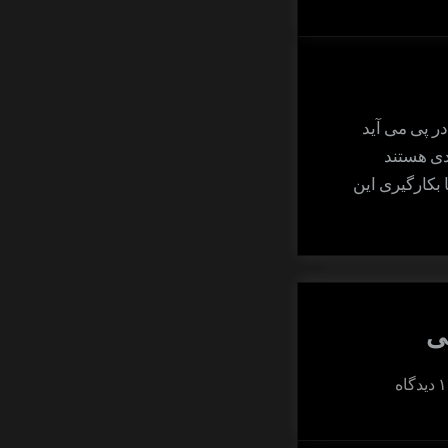
روزآگاهی
ر پی می آید
دی هستند
 بکارگیری این
ی
برای
۱ دیدگاه
شگرد
بینایی