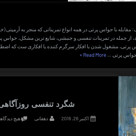
 مقابله با حواس پرتی در همه انواع تمریناتی که منجر به آرمیتی (خو
د، از جمله در تمرینات تنفسی و جنبشی، شایع ترین مشکل، حواس 
 پرتی، مشغول شدن با افکار سرگرم کننده یا افکاری ست که اضطر
“مقابله
 حواس پرتی …
Read More
»
با
حواس
پرتی”
شگرد تنفسی روزآگاهی
By
Posted
اکتبر 26, 2016
دهقانی
هیچ دیدگا
on