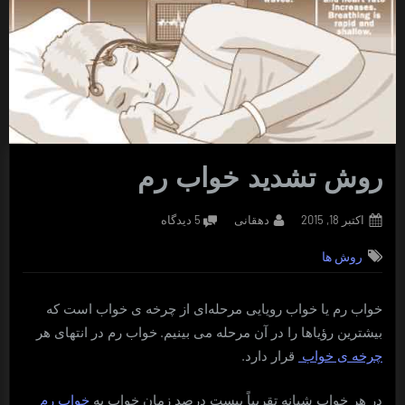
روش تشدید خواب رم
Posted
By
برای
اکتبر 18, 2015
دهقانی
5 دیدگاه
on
روش
روش ها
تشدید
خواب
رم
خواب رم یا خواب رویایی مرحله‌ای از چرخه ی خواب است که
.
بیشترین رؤیاها را در آن مرحله می بینیم
خواب رم در انتهای هر
.
چرخه ی خواب
قرار دارد
در هر خواب شبانه تقریباً بیست درصد زمان خواب به
خواب رم