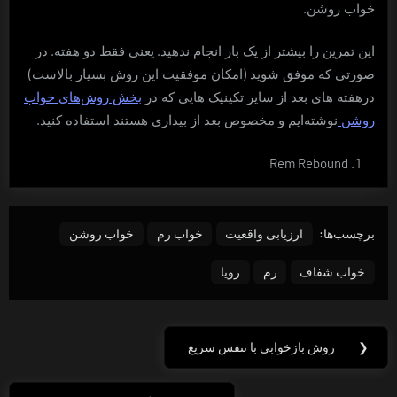
.
خواب روشن
.
.
این تمرین را بیشتر از یک بار انجام ندهید
یعنی فقط دو هفته
در
)
(
صورتی که موفق شوید
امکان موفقیت این روش بسیار بالاست
درهفته های بعد از سایر تکینیک هایی که در
بخش روش‌های خواب
.
روشن
نوشته‌ایم و مخصوص بعد از بیداری هستند استفاده کنید
Rem Rebound
برچسب‌ها:
ارزیابی واقعیت
خواب رم
خواب روشن
خواب شفاف
رم
رویا
راهبری
❮
روش بازخوابی با تنفس سریع
Previous
نوشته
Post: