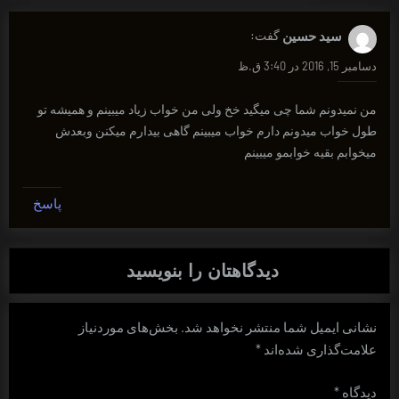
سید حسین
گفت:
دسامبر 15, 2016 در 3:40 ق.ظ
من نمیدونم شما چی میگید خخ ولی من خواب زیاد میبینم و همیشه تو
طول خواب میدونم دارم خواب میبینم گاهی بیدارم میکنن وبعدش
میخوابم بقیه خوابمو میبینم
پاسخ
دیدگاهتان را بنویسید
نشانی ایمیل شما منتشر نخواهد شد.
بخش‌های موردنیاز
علامت‌گذاری شده‌اند
*
دیدگاه
*