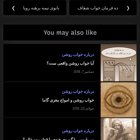
راهبری
❮
ده فرمان خواب شفاف
بانوی نیمه برهنه رویا
❯
Next
Previous
نوشته
Post:
Post:
You may also like
درباره خواب روشن
آیا خواب روشن واقعی ست؟
دسامبر 7, 2016
درباره خواب روشن
خواب روشن و امواج مغزی گاما
جولای 22, 2015
درباره خواب روشن
پیر پارسی یا گوروی هندی یا قطب دو عالم؟