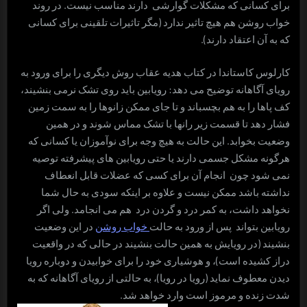
برای کسانی که مشکلات گوارشی دارند مناسب نیست. در روند
خواب روشن هم هیچ تاثیر ندارد (مگر تاثیرات تلقینی برای کسانی
که به آن اعتقاد دارند).
کارلوس کاستاندا در کتاب هدیه عقاب روش دیگری را برای ورود به
رویای آگاهانه توضیح می دهد: رویابین باید روی تشک نرمی بنشیند،
کف پاها را به هم بچسباند و تا جای ممکن زانوها را به سمت زمین
فشار دهد تا قسمت زیر رانها با تشک مماس شوند و در همین
وضعیت بخوابد. این حالت به هیچ وجه برای نوآموزان یا کسانی که
هرگونه مشکل جسمی دارند یا حتی رویابین های پیشرفته توصیه
نمی شود چون انجام آن برای کسی که عضلات قابل انعطاف
نداشته باشد ممکن نیست و علاوه بر اینکه سودی به حال شما
نخواهد داشت، به کمر درد و گردن درد هم می انجامد. ولی اگر
رویابین بتواند پس از ورود به حالت
خواب روشن
در این وضعیت
بنشیند (در رویایش به همین حالت بنشیند در حالی که در واقعیت
دراز کشیده است)، و هوشیاری خود را برای خوابیدن و دوباره رویا
دیدن معطوف نماید (رویا در رویا)، به حالتی از رویای آگاهانه که به
شدت زنده و مرموز است وارد خواهد شد.