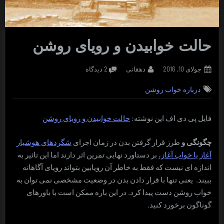
حالت خوابیدن و رویای روشن
Posted
By
برای
جولای 10, 2016
دهقانی
2 دیدگاه
on
حالت
درباره خواب روشن
خوابیدن
و
رویای
فایل پی دی اف این نوشته:
حالت خوابیدن و رویای روشن
روشن
چگونگی و
طرز قرار گرفتن بدن در زمان اجرای
شگردهای هوشیار
آغاز یا خواب آغاز،
بر دستاورد نهایی تمرین اثر دارند اما این تاثیر به
اندازه ای نیست که فقط به خاطر آن رویابین بتواند رویای آگاهانه
ببیند. یعنی تنها با قرار دادن بدن در وضعیت مشخصی نمی توان به
خواب روشن دست پیدا کرد. در این باره ممکن است با باورهای
گوناگون برخورد کنید.