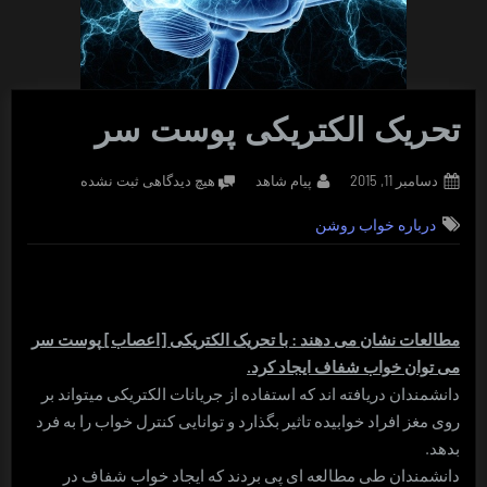
تحریک الکتریکی پوست سر
Posted
By
برای
دسامبر 11, 2015
پیام شاهد
هیچ دیدگاهی
ثبت نشده
on
تحریک
درباره خواب روشن
الکتریکی
پوست
سر
مطالعات نشان می­ دهند : با تحریک الکتریکی [اعصاب]
پوست سر
می­ توان خواب شفاف ایجاد کرد.
دانشمندان دریافته­ اند که استفاده از جریانات الکتریکی می­تواند بر
روی مغز افراد خوابیده تاثیر بگذارد و توانایی کنترل خواب را به فرد
بدهد.
دانشمندان طی مطالعه­ ای پی بردند که ایجاد خواب شفاف در