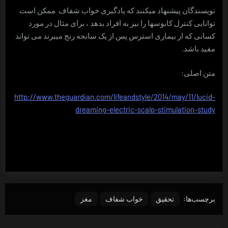
نویسندگان پیشنهاد می­کنند که یادگیری خواب شفاف ممکن است
توانایی کنترل کابوس­ها را نیز به افراد بدهد ، برای مثال در مورد
کسانی که از بیماری استرس پس از یک سانحه رنج می­برند می­ تواند
مفید باشد.
متن اصلی:
http://www.theguardian.com/lifeandstyle/2014/may/11/lucid-
dreaming-electric-scalp-stimulation-study
برچسب‌ها:
تحقیق
خواب شفاف
مغز