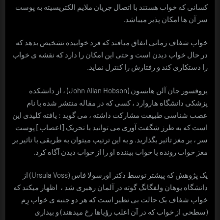
کسانی که خواب هستند با اتصال جریان ملایم الکتریسیته به پوست
سر آن ها امکان پذیر می­باشد.
خواب شفاف زمانی اتفاق می­افتد که فرد خوابیده تشخیص بدهد که
در حال خواب دیدن است و حتی این امکان را دارد که نقشه­ ی خواب
را دستکاری کند و رفتارش را کنترل نماید.
پروفسور جان آلن هابسون (John Allan Hobson) ، از دانشکده
پزشکی دانشگاه هاروارد ، کسی که در مقاله منتشر شده با نام
عصب شناسی طبیعت مشارکت داشته ، می­ گوید : یافته کلیدی این
است که به طرز شگفت آوری می­ توانید با تحریک [اعصاب] پوست
سر ، بر مغز تاثیر بگذارید. و به این ترتیب می­توان به طریقی با تاثیر بر
مغز خواب رونده یا خواب بیننده او را از خواب دیدن آگاه کرد.
یک پژوهش که پیشتر توسط دکتر اورسولا فاس (Ursula Voss) از
دانشگاه یوهان ولفگانگ گوته در آلمان رهبری شد ، اظهار می­کند که
خواب شفاف یک حالت بی­ نظیر است که هر دو جنبه­ ی خواب رِم
(سطحی از خواب که در آن اغلب رؤیاها رخ می­دهند) و بیداری