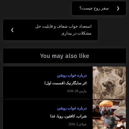
راهبری
❮
سفر روح چیست؟
Previous
نوشته
Post:
استعداد خواب شفاف و قابلیت حل
Next
❯
مشکلات در بیداری
Post:
You may also like
درباره خواب روشن
اثر سایگارنیک (قسمت اول)
مارس 28, 2016
درباره خواب روشن
شراب، کافئین، رویا، غذا
جولای 2, 2016