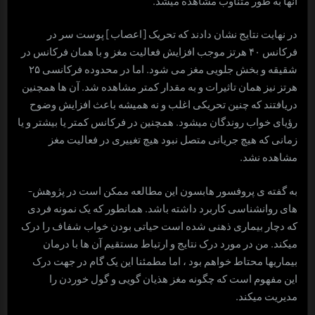
آنها به طور متناوب مشاهده می­شد.
در نهایت نتایج نشان دادند که تحریک [اعصاب] پوست سر در
فرکانس ۴۰ هرتز موجب افزایش فعالیت مغز و با همان فرکانس در
شقیقه و بخش جلویی مغز می­ شود. اما در محدوده فرکانسی ۲۵
هرتز نیز همان تاثیرات و به مقدار کمتر مشاهده شد. آن ها همچنین
دریافتند که چنین تحریکی اغلب و نه همیشه باعث افزایش وضوح
رؤیای خواب روندگان می­شود. همچنین در فرکانس کمتر یا بیشتر و یا
زمانی که هیچ جریانی متصل نبود هیچ تغییری در فعالیت مغز
مشاهده نشد.
به گفته­ ی پروفسور هابسون این مطالعه ممکن است در پژوهش­
های روانشناسی کاربرد داشته باشد. همانطور که یک نمونه فردی
که دچار بیماری ذهنی شده است حیاتی بودن خواب شفاف را درک
می­کند. من در مورد درک نتایج و ارتباط مستقیم آن ها با درمان
بیماری­ها محتاط خواهم بود ، اما مطمئنا این یک گام در جهت درک
این مفهوم است که چگونه مغز هذیان گویی و گول خوردن را
مدیریت می­کند.