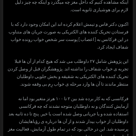
اینکه مشاهده کنیم که داخل مغز چه می­گذرد و اینکه چه چیز دلیل
لازم برای هوشیاری ثانویه است.
اکنون دکتر فاس و تیمش اعلام کرده ­اند این امکان وجود دارد که با
فرستادن تحریک کننده­ های الکتریکی به صورت جریان­ های متناوب
در این فرکانس به [اعصاب] پوست سر شخص خواب رونده خواب
شفاف ایجاد کرد.
این پژوهش شامل ۲۷ داوطلب می­ شد که هیچ کدام از آن ها قبلا
تجربه­ ی خواب شفاف را نداشته­ اند. پژوهشگران قبل از وصل کردن
تحریک کننده­ های الکتریکی به شقیقه و بخش جلویی داوطلبان
منتظر ماندند تا آن ها وارد مرحله­ ی خواب رِم بی وقفه شوند.
فرکانسی که به کار برده شد بین ۲ تا ۱۰۰ هرتز متغیر بود اما نه
آزمایش کنند­گان و نه داوطلبان متوجه نشدند که چه فرکانسی
استفاده شده و یا جریانی وصل شده است یا خیر. پنج تا ده ثانیه بعد
داوطلبان از خواب بیدار شدند و از آن ها درباره­ ی رؤیاهایشان
پرسیده شد. این در حالی بود که در تمام طول آزمایش، فعالیت مغز